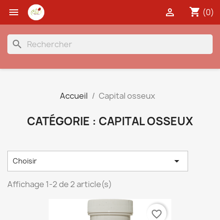
shopping_cart


(0)
search
Accueil
Capital osseux
CATÉGORIE : CAPITAL OSSEUX

Choisir
Affichage 1-2 de 2 article(s)
favorite_border