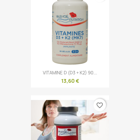
VITAMINE D (D3 + K2) 90...
13,60 €
favorite_border