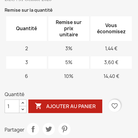
Remise sur la quantité
Remise sur
Vous
Quantité
prix
économisez
unitaire
2
3%
1,44 €
3
5%
3,60 €
6
10%
14,40 €
Quantité

favorite_border
AJOUTER AU PANIER
Partager