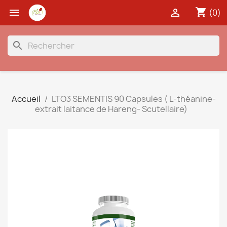
shopping_cart


(0)
search
Accueil
LTO3 SEMENTIS 90 Capsules ( L-théanine-
extrait laitance de Hareng- Scutellaire)