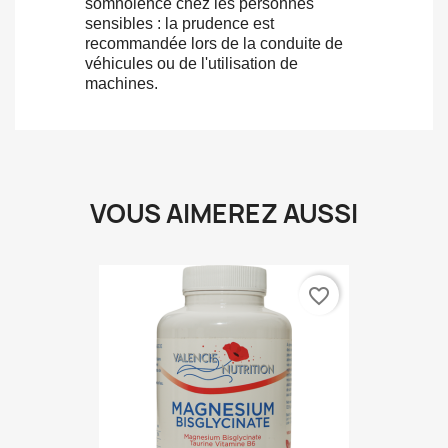
somnolence chez les personnes
sensibles : la prudence est
recommandée lors de la conduite de
véhicules ou de l'utilisation de
machines.
VOUS AIMEREZ AUSSI
favorite_border