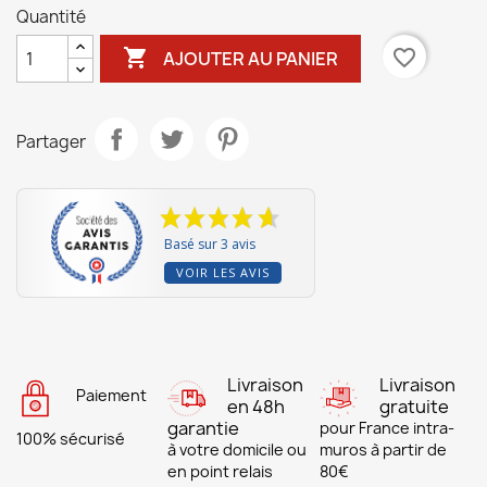
Quantité

favorite_border
AJOUTER AU PANIER
Partager
Basé sur 3 avis
VOIR LES AVIS
Livraison
Livraison
Paiement
en 48h
gratuite
garantie
pour France intra-
100% sécurisé
à votre domicile ou
muros à partir de
en point relais
80€